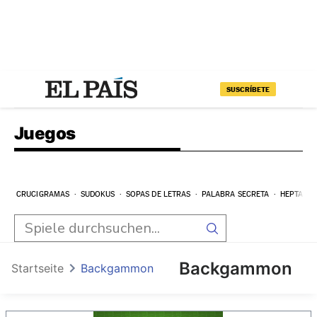
SUSCRÍBETE
Juegos
CRUCIGRAMAS
SUDOKUS
SOPAS DE LETRAS
PALABRA SECRETA
HEPTAGR
Backgammon
Startseite
Backgammon