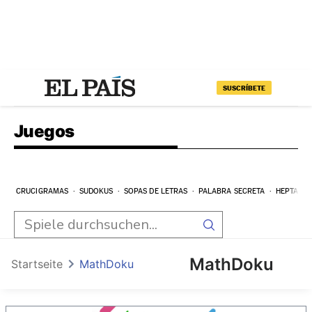
SUSCRÍBETE
Juegos
CRUCIGRAMAS
SUDOKUS
SOPAS DE LETRAS
PALABRA SECRETA
HEPTAGR
MathDoku
Startseite
MathDoku