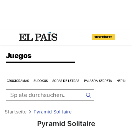
SUSCRÍBETE
Juegos
CRUCIGRAMAS
SUDOKUS
SOPAS DE LETRAS
PALABRA SECRETA
HEPTAGR
Startseite
Pyramid Solitaire
Pyramid Solitaire