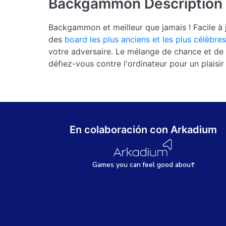
Backgammon
Description
Backgammon et meilleur que jamais ! Facile à j
des
board les plus anciens et les plus célèbres 
votre adversaire. Le mélange de chance et de s
défiez-vous contre l'ordinateur pour un plaisir 
En colaboración con Arkadium
Games
y
ou can
f
eel good about