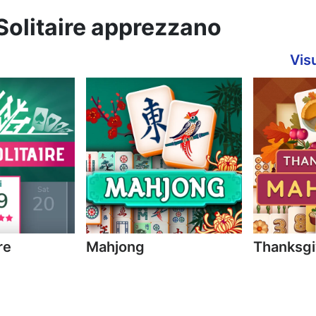
 Solitaire apprezzano
Visu
re
Mahjong
Thanksgi