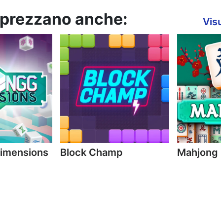
apprezzano anche:
Visu
imensions
Block Champ
Mahjong