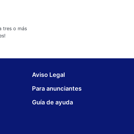
a tres o más
es!
Aviso Legal
Para anunciantes
Guía de ayuda