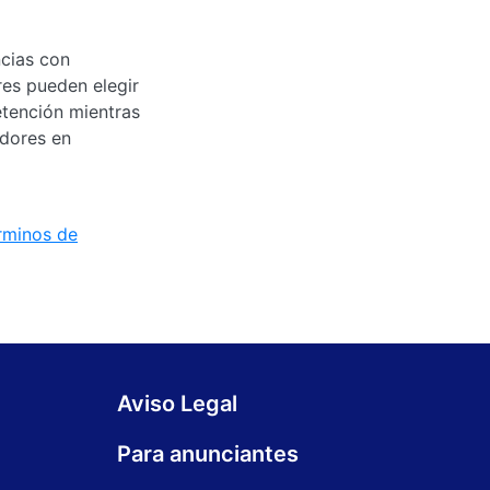
ncias con
res pueden elegir
etención mientras
adores en
rminos de
Aviso Legal
Para anunciantes