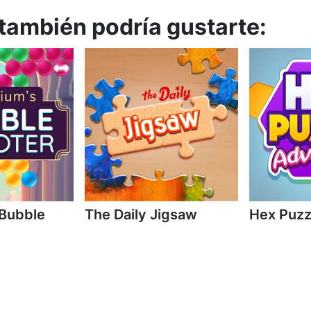
 también podría gustarte:
 Bubble
The Daily Jigsaw
Hex Puzz