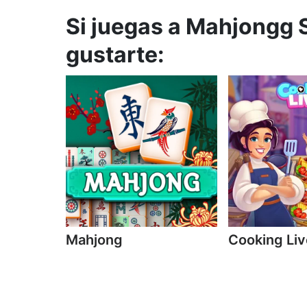
Si juegas a Mahjongg S
gustarte:
Mahjong
Cooking Liv